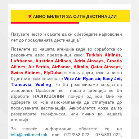
АВИО БИЛЕТИ ЗА СИТЕ ДЕСТИНАЦИИ
Патувате често и сакате да си обезбедите најповолен
лет до посакуваната дестинација?
Повелете во нашата агенција каде во соработка со
редовните авио превозници како:
Turkish Airlines,
Lufthansa, Austrian Airlines, Adria Airways, Croatia
Ailines, Air Serbia, AirFance, Alitalia, Qatar Airways,
Swiss Airlines, FlyDubai
и многу други, како и ниско
буџетните компании како
Wizz Air, Ryan air, Easy Jet,
Transavia, Vueling
, ќе Ви резервираме соодветен
авиобилет. Вработен во нашата агенција ќе Ви
изработи
НАЈПОВОЛНИ
понуди од кои Вие ќе
одберете со која авиокомпанија да отпатувате до
посакуваната дестинација. Авиобилетот може да го
резервирате телефонски, или лично во нашата
агенција.
За повеќе информации обратете се на
info@exittravel.mk
или 072/252-022, 075/361-022,