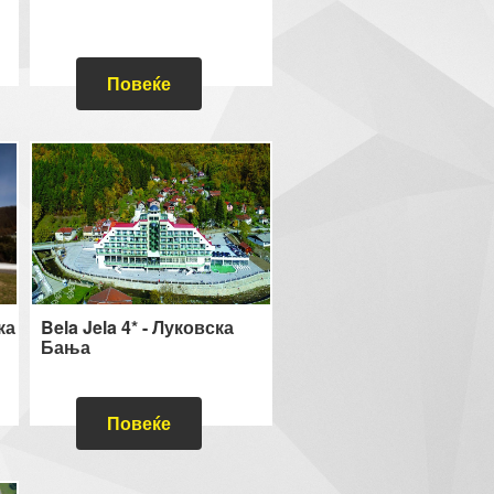
Повеќе
ка
Bela Jela 4* - Луковска
Бања
Повеќе