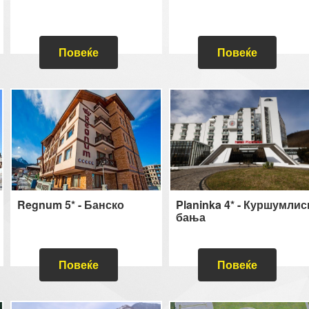
Повеќе
Повеќе
Regnum 5* - Банско
Planinka 4* - Куршумлис
бања
Повеќе
Повеќе