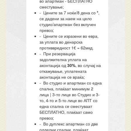
во апартман - БЕСПЛАТНО
сместување;
- Цените за 7 ноќи/8 дена со
*
,
се дадени за наем на цело
студио/апартман без вклучен
превоз;
- Цените се изразени во евра,
за уплата во денарска
противвредност 1€ = 62мкд.
- При резервација
задолжителна уплата на
аконтација од
30%
, во случај на
откажување, уплатената
аконтација не се враќа;
- Во студио и апартман со една
спална, плаќаат минимум 2
лица | 3-то лице во Студио и 3-
то, 4-то и 5-то лице во АПТ со
една спална се сместуваат
БЕСПЛАТНО, плаќаат само
превоз;
- Во дуплекс апартман со две
одделни спални, плаќаат