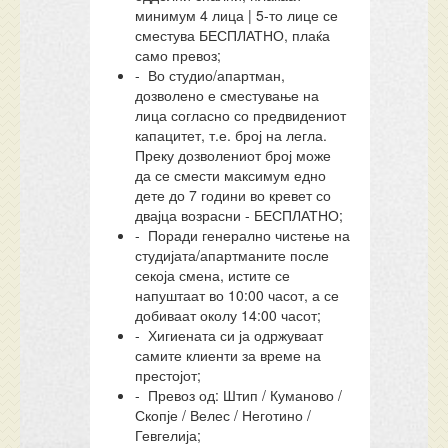
минимум 4 лица | 5-то лице се
сместува БЕСПЛАТНО, плаќа
само превоз;
- Во студио/апартман,
дозволено е сместување на
лица согласно со предвидениот
капацитет, т.е. број на легла.
Преку дозволениот број може
да се смести максимум едно
дете до 7 години во кревет со
двајца возрасни - БЕСПЛАТНО;
- Поради генерално чистење на
студијата/апартманите после
секоја смена, истите се
напуштаат во 10:00 часот, а се
добиваат околу 14:00 часот;
- Хигиената си ја одржуваат
самите клиенти за време на
престојот;
- Превоз од: Штип / Куманово /
Скопје / Велес / Неготино /
Гевгелија;