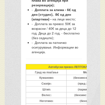
плаќа во агенција при
резервација);
-
Доплата за клима - 6€ од
ден (студио),
8€ од ден
(апартман) -
на лице место;
- Доплата за превоз: 50€ за
возрасни / 40€ за деца до 12
год. Деца до 2 год. - бесплатно
(без седиште);
- Доплата за патничко
осигурување. Информации во
агенција.
Автобуски превоз ЛЕПТОКАРИЈА, споре
Град на поаѓање
Mесто на поаѓ
Куманово:
(бензинска Макпетрол 
Скопје:
(пред хотел Конти
Штип:
(паркинг пред нова
Велес:
(бензинска, мотел Ма
Неготино:
(бензинска, Макпе