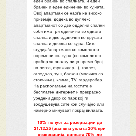
еден брачен во спалната, и еден
брачен и еден единечен во кујната.
Овој апартман се наоѓа на високо
приземје, додека во дуплекс
апартманот со две одделни спални
соби има три единечни во едната
спална и две единечни во другата
спална и дневна со кујна. Сите
студија/апартмани се комплетно
опремени со: кујна (со комплетен
прибор за онолку лица према број
на легла, фрижидер...), тоалет,
огледало, туш, балкон (масичка со
столчиња), клима, ТV, гардеробер.
На располагање на гостите е
бесплатен
интернет
и прекрасно
уредени двор со парк кој ги
воодушевува сите кои случајно или
намерно минуваат покрај вилаата.
10% попуст за резервации до
31.12.25 (авансна уплата 30% при
резервација, доплата 70% до