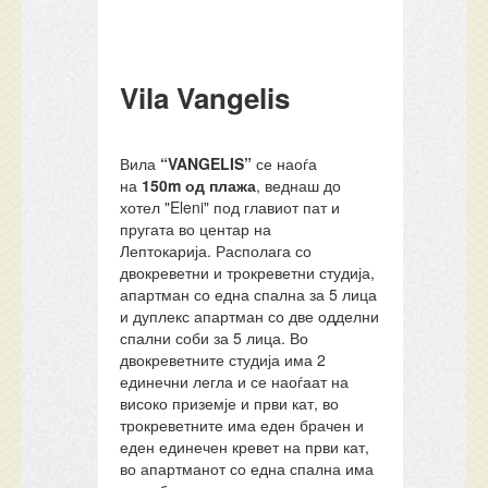
Vila Vangelis
Вила
“VANGELIS”
се наоѓа
на
150m од плажа
, веднаш до
хотел "Eleni" под главиот пат и
пругата во центар на
Лептокарија. Располага со
двокреветни и трокреветни студија,
апартман со една спална за 5 лица
и дуплекс апартман со две одделни
спални соби за 5 лица. Во
двокреветните студија има 2
единечни легла и се наоѓаат на
високо приземје и први кат, во
трокреветните има еден брачен и
еден единечен кревет на први кат,
во апартманот со една спална има