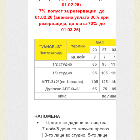
01.02.26)
7% попуст за резервации до
01.02.26 (авансна уплата 30% при
резервација, доплата 70% до
01.03.26)
МАЈ
ЈУНИ
термин
"VANGELIS"
20
27
03
10
17
Лептокарија
бр. ноќи
7
7
7
7
7
1/2 студио
85
95
115
135
155
1/3 студио
95
105
125
145
175
АПТ /3+2/ (со 1спална)
105
125
145
175
205
Дуплекс АПТ /3+2/
65
75
85
105
125
опис
по лице со превоз
НАПОМЕНА
- Цените се дадени по лице за
7 ноќи/8 дена со вклучен превоз
| 3-то лице во студио, 5-то лице