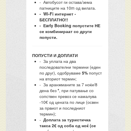
- Автобусот ги остава/зема
патниците на 10m од вилата.
- Wi-Fi интернет -
БЕСПЛАТНО!!
- Еarly Booking попустите НЕ
се комбинираат со други
попусти.
ПОПУСТИ И ДОПЛАТИ
- За уплата на два
последователни термини (еден
по друг), одобруваме
5%
попуст
на вториот термин;
- За аранжманите за 7 ноќи/8
дена без
*
, при патување со
сопствен превоз се намалува
-10€ од цената по лице (освен
за првиот и последниот
термин);
-
Доплата за туристичка
такса 2€ од соба од ноќ (се