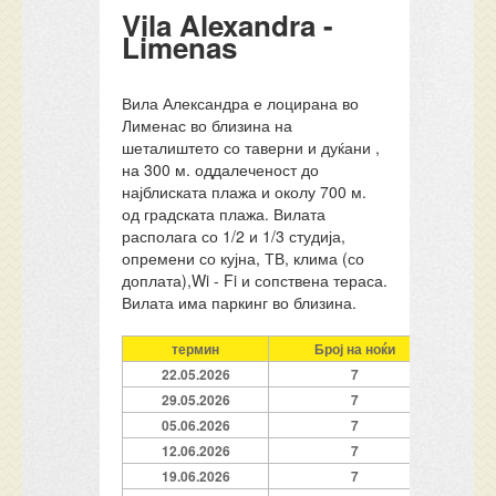
Vila Alexandra -
Limenas
Вила Александра е лоцирана во
Лименас во близина на
шеталиштето со таверни и дуќани ,
на 300 м. оддалеченост до
најблиската плажа и околу 700 м.
од градската плажа. Вилата
располага со 1/2 и 1/3 студија,
опремени со кујна, ТВ, клима (со
доплата),Wi - Fi и сопствена тераса.
Вилата има паркинг во близина.
термин
Број на ноќи
22.05.2026
7
29.05.2026
7
05.06.2026
7
12.06.2026
7
19.06.2026
7