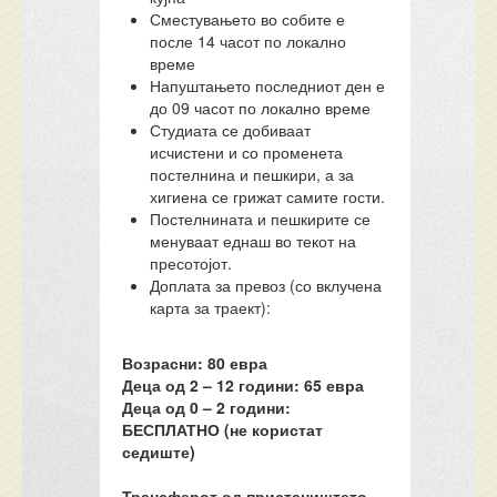
Сместувањето во собите е
после 14 часот по локално
време
Напуштањето последниот ден е
до 09 часот по локално време
Студиата се добиваат
исчистени и со променета
постелнина и пешкири, а за
хигиена се грижат самите гости.
Постелнината и пешкирите се
менуваат еднаш во текот на
пресотојот.
Доплата за превоз (со вклучена
карта за траект):
Возрасни: 80 евра
Деца од 2 – 12 години: 65 евра
Деца од 0 – 2 години:
БЕСПЛАТНО (не користат
седиште)
Трансферот од пристаништето