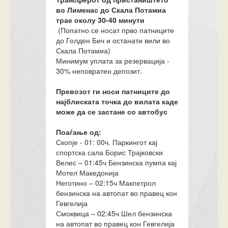
во Лименас до Скала Потамиа
трае околу 30-40 минути
(Попатно се носат прво патниците
до Голден Бич и останати вили во
Скала Потамиа)
Минимум уплата за резервација -
30% неповратен депозит.
Превозот ги носи патниците до
најблиската точка до вилата каде
може да се застане со автобус
Поаѓање од:
Скопје - 01: 00ч. Паркингот кај
спортска сала Борис Трајковски
Велес – 01:45ч Бензинска пумпа кај
Мотел Македонија
Неготино – 02:15ч Макпетрол
бензинска на автопат во правец кон
Гевгелија
Смоквица – 02:45ч Шел бензинска
на автопат во правец кон Гевгелија