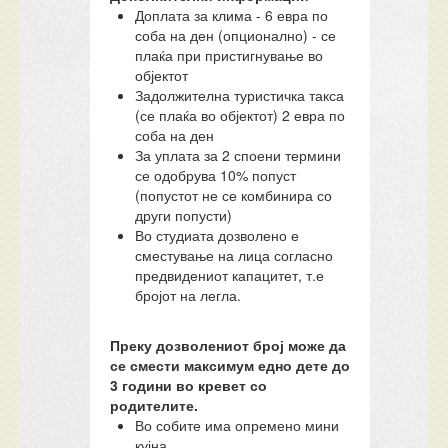
Доплата за клима - 6 евра по
соба на ден (опционално) - се
плаќа при пристигнување во
објектот
Задолжителна туристичка такса
(се плаќа во објектот) 2 евра по
соба на ден
За уплата за 2 споени термини
се одобрува 10% попуст
(попустот не се комбинира со
други попусти)
Во студиата дозволено е
сместување на лица согласно
предвидениот капацитет, т.е
бројот на легла.
Преку дозволениот број може да
се смести максимум едно дете до
3 години во кревет со
родителите.
Во собите има опремено мини
кујна