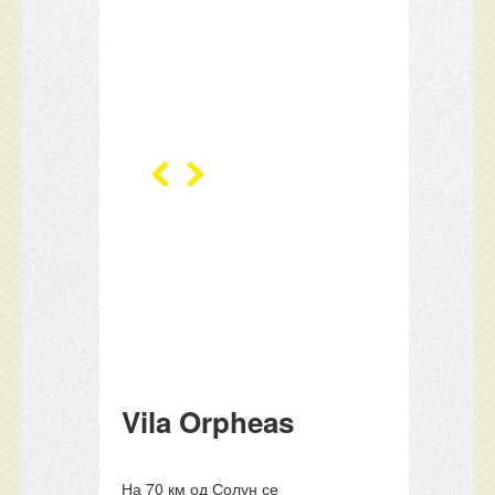
Vila Orpheas
На 70 км од Солун се