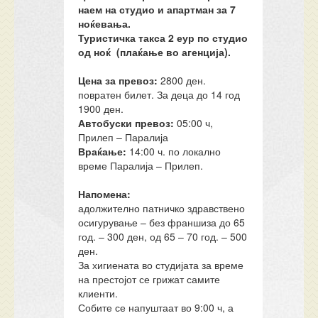
наем на студио и апартман за 7
ноќевања.
Туристичка такса 2 еур по студио
од ноќ (плаќање во агенција
).
Цена за превоз:
2800 ден.
повратен билет. За деца до 14 год
1900 ден.
Автобуски превоз:
05:00 ч,
Прилеп – Паралија
Враќање:
14:00 ч. по локално
време Паралија – Прилеп.
Напомена:
адолжително патничко здравствено
осигурување – без франшиза до 65
год. – 300 ден, од 65 – 70 год. – 500
ден.
За хигиената во студијата за време
на престојот се грижат самите
клиенти.
Собите се напуштаат во 9:00 ч, а