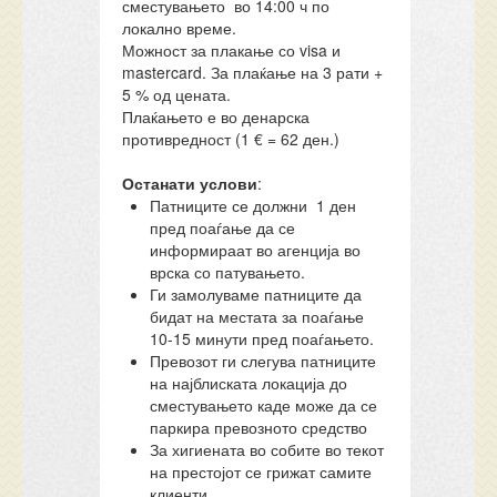
сместувањето во 14:00 ч по
локално време.
Можност за плакање со visa и
mastercard. За плаќање на 3 рати +
5 % од цената.
Плаќањето е во денарска
противредност (1 € = 62 ден.)
Останати услови
:
Патниците се должни 1 ден
пред поаѓање да се
информираат во агенција во
врска со патувањето.
Ги замолуваме патниците да
бидат на местата за поаѓање
10-15 минути пред поаѓањето.
Превозот ги слегува патниците
на најблиската локација до
сместувањето каде може да се
паркира превозното средство
За хигиената во собите во текот
на престојот се грижат самите
клиенти