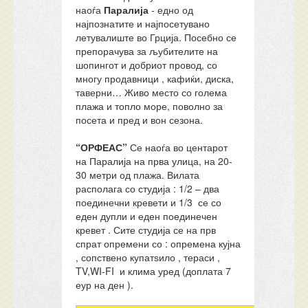
наоѓа
Паралија
- едно од
најпознатите и најпосетувано
летувалиште во Грција. Посебно се
препорачува за љубителите на
шопингот и добриот провод, со
многу продавници , кафиќи, диска,
таверни… Живо место со голема
плажа и топло море, поволно за
посета и пред и вон сезона.
“ОРФЕАС”
Се наоѓа во центарот
на Паралија на прва улица, на 20-
30 метри од плажа. Вилата
располага со студија : 1/2 – два
поединечни кревети и 1/3 се со
еден дупли и еден поединечен
кревет . Сите студија се на прв
спрат опремени со : опремена кујна
, сопствено купатѕило , тераси ,
TV,WI-FI и клима уред (доплата 7
еур на ден ).