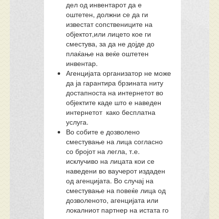
дел од инвентарот да е
оштетен, должни се да ги
известат сопствениците на
објектот,или лицето кое ги
сместува, за да не дојде до
плаќање на веќе оштетен
инвентар.
Агенцијата организатор не може
да ја гарантира брзината ниту
достапноста на интернетот во
објектите каде што е наведен
интернетот како бесплатна
услуга.
Во собите е дозволено
сместување на лица согласно
со бројот на легла, т.е.
исклучиво на лицата кои се
наведени во ваучерот издаден
од агенцијата. Во случај на
сместување на повеќе лица од
дозволеното, агенцијата или
локалниот партнер на истата го