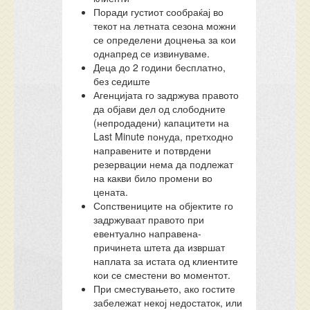
Поради густиот сообраќај во
текот на летната сезона можни
се определени доцнења за кои
однапред се извинуваме.
Деца до 2 години бесплатно,
без седиште
Агенцијата го задржува правото
да објави дел од слободните
(непродадени) капацитети на
Last Minute понуда, претходно
направените и потврдени
резервации нема да подлежат
на какви било промени во
цената.
Сопствениците на објектите го
задржуваат правото при
евентуално направена-
причинета штета да извршат
наплата за истата од клиентите
кои се сместени во моментот.
При сместувањето, ако гостите
забележат некој недостаток, или