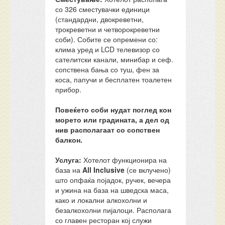
со 326 сместувачки единици
(стандардни, двокреветни,
трокреветни и четворокреветни
соби). Собите се опремени со:
клима уред и LCD телевизор со
сателитски канали, минибар и сеф.
сопствена бања со туш, фен за
коса, папучи и бесплатен тоалетен
прибор.
Повеќето соби нудат поглед кон
морето или градината, а дел од
нив располагаат со сопствен
балкон.
Услуга:
Хотелот функционира на
база на
All Inclusive
(се вклучено)
што опфаќа појадок, ручек, вечера
и ужина на база на шведска маса,
како и локални алкохолни и
безалкохолни пијалоци. Располага
со главен ресторан кој служи