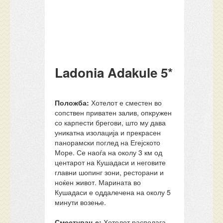
Ladonia Adakule 5*
Положба:
Хотелот е сместен во
сопствен приватен залив, опкружен
со карпести брегови, што му дава
уникатна изолација и прекрасен
панорамски поглед на Егејското
Море. Се наоѓа на околу 3 км од
центарот на Кушадаси и неговите
главни шопинг зони, ресторани и
ноќен живот. Марината во
Кушадаси е оддалечена на околу 5
минути возење.
Сместување:
Хотелот располага