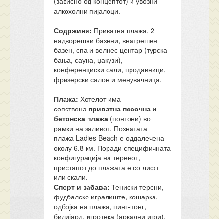
(зависно од концептот) и увозни
алкохолни пијалоци.
Содржини:
Приватна плажа, 2
надворешни базени, внатрешен
базен, спа и велнес центар (турска
бања, сауна, џакузи),
конференциски сали, продавници,
фризерски салон и менувачница.
Плажа:
Хотелот има
сопствена
приватна песочна и
бетонска плажа
(понтони) во
рамки на заливот. Познатата
плажа Ladies Beach е оддалечена
околу 6.8 км. Поради специфичната
конфигурација на теренот,
пристапот до плажата е со лифт
или скали.
Спорт и забава:
Тениски терени,
фудбалско игралиште, кошарка,
одбојка на плажа, пинг-понг,
билијард, игротека (аркадни игри),