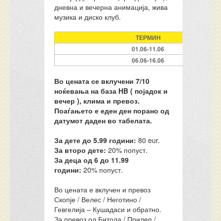
дневна и вечерна анимација, жива
музика и диско клуб.
ТЕРМИН
01.06-11.06
06.06-16.06
Во цената се вклучени 7/10
ноќевања на база HB ( појадок и
вечер ), клима и превоз.
Поаѓањето е еден ден порано од
датумот даден во табелата.
За дете до 5.99 години:
80 eur.
За второ дете:
20% попуст.
За деца од 6 до 11.99
години:
20% попуст.
Во цената е вклучен и превоз
Скопје / Велес / Неготино /
Гевгелија – Кушадаси и обратно.
За превоз од Битола / Прилеп /