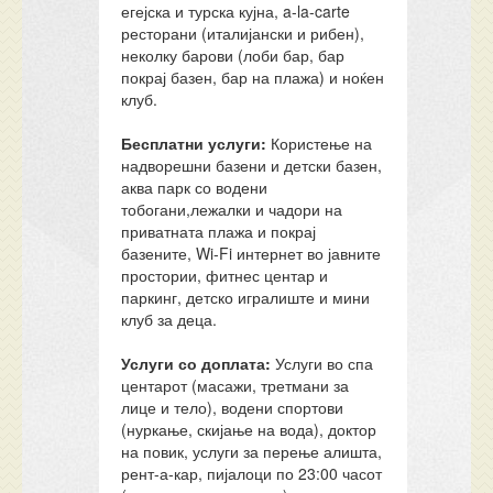
егејска и турска кујна, a-la-carte
ресторани (италијански и рибен),
неколку барови (лоби бар, бар
покрај базен, бар на плажа) и ноќен
клуб.
Бесплатни услуги:
Користење на
надворешни базени и детски базен,
аква парк со водени
тобогани,лежалки и чадори на
приватната плажа и покрај
базените, Wi-Fi интернет во јавните
простории, фитнес центар и
паркинг, детско игралиште и мини
клуб за деца.
Услуги со доплата:
Услуги во спа
центарот (масажи, третмани за
лице и тело), водени спортови
(нуркање, скијање на вода), доктор
на повик, услуги за перење алишта,
рент-а-кар, пијалоци по 23:00 часот