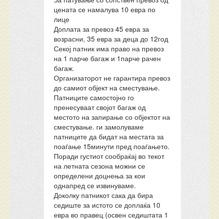
цената се намалува 10 евра по
лице
Доплата за превоз 45 евра за
возрасни, 35 евра за деца до 12год
Секој патник има право на превоз
на 1 парче багаж и 1парче рачен
багаж.
Организаторот не гарантира превоз
до самиот објект на сместување.
Патниците самостојно го
пренесуваат својот багаж од
местото на запирање со објектот на
сместување. ги замолуваме
патниците да бидат на местата за
поаѓање 15минути пред поаѓањето.
Поради густиот сообраќај во текот
на летната сезона можни се
определени доцнења за кои
однапред се извинуваме.
Доколку патникот сака да бира
седиште за истото се доплаќа 10
евра во правец (освен седиштата 1