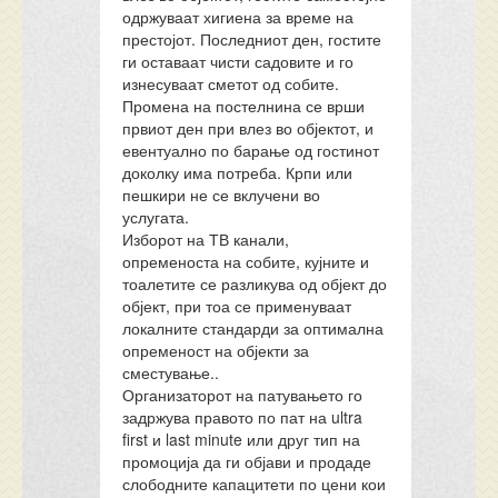
одржуваат хигиена за време на
престојот. Последниот ден, гостите
ги оставаат чисти садовите и го
изнесуваат сметот од собите.
Промена на постелнина се врши
првиот ден при влез во објектот, и
евентуално по барање од гостинот
доколку има потреба. Крпи или
пешкири не се вклучени во
услугата.
Изборот на ТВ канали,
опременоста на собите, кујните и
тоалетите се разликува од објект до
објект, при тоа се применуваат
локалните стандарди за оптимална
опременост на објекти за
сместување..
Организаторот на патувањето го
задржува правото по пат на ultra
first и last minute или друг тип на
промоција да ги објави и продаде
слободните капацитети по цени кои