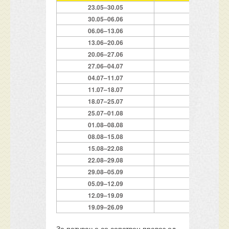
23.05–30.05
7*
30.05–06.06
7*
06.06–13.06
7*
13.06–20.06
7*
20.06–27.06
7*
27.06–04.07
7*
04.07–11.07
7*
11.07–18.07
7*
18.07–25.07
7*
25.07–01.08
7*
01.08–08.08
7*
08.08–15.08
7*
15.08–22.08
7*
22.08–29.08
7*
29.08–05.09
7*
05.09–12.09
7*
12.09–19.09
7*
19.09–26.09
7*
За патување со сопствен превоз од