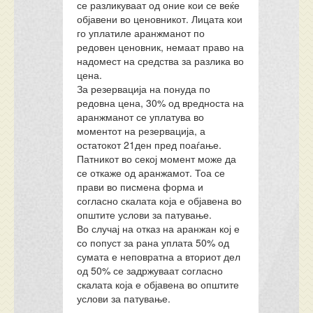
се разликуваат од оние кои се веќе
објавени во ценовникот. Лицата кои
го уплатиле аранжманот по
редовен ценовник, немаат право на
надомест на средства за разлика во
цена.
За резервација на понуда по
редовна цена, 30% од вредноста на
аранжманот се уплатува во
моментот на резервација, а
остатокот 21ден пред поаѓање.
Патникот во секој момент може да
се откаже од аранжамот. Тоа се
прави во писмена форма и
согласно скалата која е објавена во
општите услови за патување.
Во случај на отказ на аранжан кој е
со попуст за рана уплата 50% од
сумата е неповратна а вториот дел
од 50% се задржуваат согласно
скалата која е објавена во општите
услови за патување.