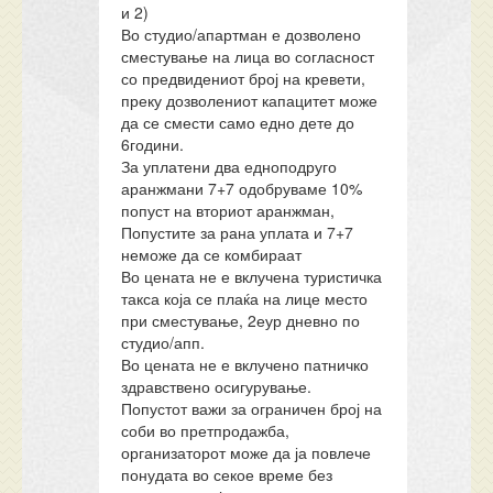
и 2)
Во студио/апартман е дозволено
сместување на лица во согласност
со предвидениот број на кревети,
преку дозволениот капацитет може
да се смести само едно дете до
6години.
За уплатени два едноподруго
аранжмани 7+7 одобруваме 10%
попуст на вториот аранжман,
Попустите за рана уплата и 7+7
неможе да се комбираат
Во цената не е вклучена туристичка
такса која се плаќа на лице место
при сместување, 2еур дневно по
студио/апп.
Во цената не е вклучено патничко
здравствено осигурување.
Попустот важи за ограничен број на
соби во претпродажба,
организаторот може да ја повлече
понудата во секое време без