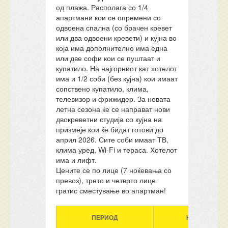
од плажа. Располага со 1/4
апартмани кои се опремени со
одвоена спална (со брачен кревет
или два одвоени кревети) и кујна во
која има дополнително има една
или две софи кои се пуштаат и
купатило. На најгорниот кат хотелот
има и 1/2 соби (без кујна) кои имаат
сопствено купатило, клима,
телевизор и фрижидер. За новата
летна сезона ќе се направат нови
двокреветни студија со кујна на
призмеје кои ќе бидат готови до
април 2026. Сите соби имаат ТВ,
клима уред, Wi-Fi и тераса. Хотелот
има и лифт.
Цените се по лице (7 ноќевања со
превоз), трето и четврто лице
гратис сместување во апартман!
ПЕРИОД
НОЌЕВАЊА