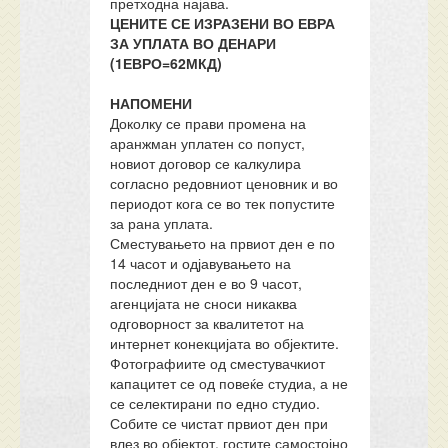
претходна најава.
ЦЕНИТЕ СЕ ИЗРАЗЕНИ ВО ЕВРА
ЗА УПЛАТА ВО ДЕНАРИ
(1ЕВРО=62МКД)
НАПОМЕНИ
Доколку се прави промена на
аранжман уплатен со попуст,
новиот договор се калкулира
согласно редовниот ценовник и во
периодот кога се во тек попустите
за рана уплата.
Сместувањето на првиот ден е по
14 часот и одјавувањето на
последниот ден е во 9 часот,
агенцијата не сноси никаква
одговорност за квалитетот на
интернет конекцијата во објектите.
Фотографиите од сместувачкиот
капацитет се од повеќе студиа, а не
се селектирани по едно студио.
Собите се чистат првиот ден при
влез во објектот, гостите самостојно