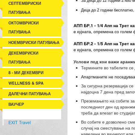
За деца до 12 години 2.480 мк
СЕПТЕМВРИСКИ
Деца до 2 години бесплатно,
ПАТУВАЊА
ОКТОМВРИСКИ
АПП БР.1
- 1/4 Апп на Трет ка
е кујната, опремена со голем 
ПАТУВАЊА
НОЕМВРИСКИ ПАТУВАЊА
АПП БР.2
- 1/5 Апп на Трет ка
е кујната, опремена со голем 
ДЕКЕМВРИСКИ
Услови под кои важи аранж
ПАТУВАЊА
Термините во табелите се
8 - МИ ДЕКЕМВРИ
Апартманите не поседуваат
WELLNESS & SPA
За сигурна резервација се
најдоцна 7 дена пред зап
ДАЛЕЧНИ ПАТУВАЊА
Преземањето на собите зап
ВАУЧЕР
последниот ден од аранжм
треба да влезат во студиј
Во собите е дозволено смес
EXIT Travel
случај на сместување на п
наведени во ваучерот или 