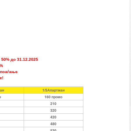
и 50%
до
31.12.2025
0%
 поаѓање
е
!
ман
1/5Апартман
о
160 промо
210
320
420
480
530