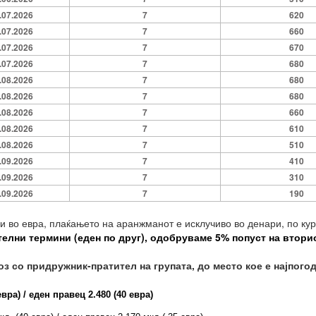
.07.2026
7
620
.07.2026
7
660
.07.2026
7
670
.07.2026
7
680
.08.2026
7
680
.08.2026
7
680
.08.2026
7
660
.08.2026
7
610
.08.2026
7
510
.09.2026
7
410
.09.2026
7
310
.09.2026
7
190
и во евра, плаќањето на аранжманот е исклучиво во денари, по кур
телни термини (еден по друг), одобруваме
5
% попуст на втори
оз со придружник-пратител на групата, до место кое е најпог
вра) / еден правец 2.480 (40 евра)