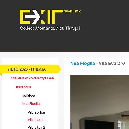
Nea Flogita
- Vila Eva 2
ЛЕТО 2026 - ГРЦИЈА
Апартманско сместување
Kasandra
Kalithea
Nea Flogita
Vila Zorbas
Vila Eva 2
Vila Litca 2