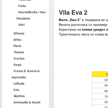
Furka
Vila Eva 2
Nea Kalikratia / Nea
Moudania
Вила „Ева 2“
е лоцирана во ц
Вилата располага со приземје 
Siviri
Користење на
клима уредот 
Туристичката такса се плаќа во
Sithonia
Athos
Pieria
Thassos
Vrachos
Parga
Vrasna & Stavros &
Т
Asprovalta
23
Lefkada
30
Evia
06
13
Skiathos
20
Ammoudia & Kanali
27