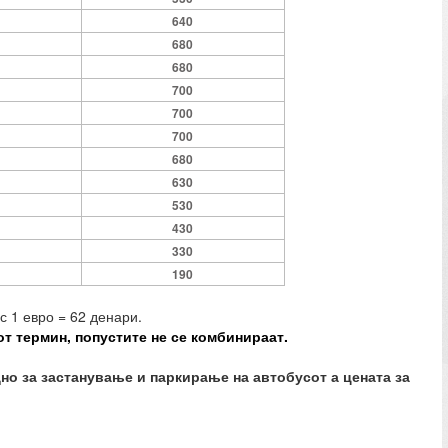
640
680
680
700
700
700
680
630
530
430
330
190
с 1 евро = 62 денари.
от термин, попустите не се комбинираат.
одно за застанување и паркирање на автобусот
а цената за