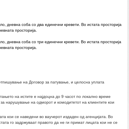
ло, дневна соба со два единечни кревети. Во истата просторија
невната просторија.
ло, дневна соба со три единечни кревети. Во истата просторија
невната просторија.
отпишување на Договор за патување, и целосна уплата
тањето на истите е најдоцна до 9 часот по локално време
за нарушување на одморот и комодитетот на клиентите кои
ата кои се наведени во ваучерот издаден од агенцијата. Во
тата го задржуваат правото да не ги примат лицата кои не се