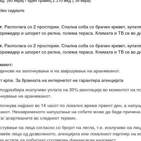
д. (40 евра) / еден правец 2.170 мкд ( 35 евра)
 без седиште
т
. Располага со 2 простории. Спална соба со брачен кревет, купати
фрижидер и шпорет со релна, голема тераса. Климата и ТВ се во д
т
.
Располага со 2 простории. Спална соба со брачен кревет, купати
фрижидер и шпорет со релна, голема тераса. Климата и ТВ се во д
манот:
 денови на започнување и на завршување на аранжманот.
 крпи. За брзината на интернетот не гарантира агенцијата
 подразбира исклучиво уплата на 30% аконтација во моментот на п
очнување на аранжманот.
очнува најрано во 14 часот по локално време првиот ден, а напуш
анот. Ненавременото напуштање на собите може да биде причина 
ата/ апартманите во следниот термин.
тување на лица согласно со бројот на легла, т.е. исклучиво на лиц
овеќе лица од дозволеното, агенцијата или локалниот партнер на ис
за истите да побараат соодветен финансиски надомест.