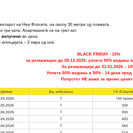
ентарот на Неа Флогита, на околу 30 метри од плажата.
и три ката. Апартманите се на трет кат.
е вклучено
во цена.
 агенцијата – 2 евра од ноќ.
BLACK FRIDAY
- 15%
за резервации до
05.12.2025,
у
плата 50% веднаш 
За резервација до 31.01.2026 – 1
Уплата 50% веднаш и 50% - 14 дена пред
Попустот НЕ важи за промо
цeнит
ермини
Бр. ноќевања
1/4 /Апарт
.05.2026
7
150 пром
.05.2026
7
200
.06.2026
7
300
.06.2026
7
400
.06.2026
7
460
.06.2026
7
510