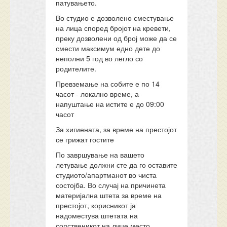
патувањето.
Во студио е дозволено сместување
на лица според бројот на кревети,
преку дозволени од број може да се
смести максимум едно дете до
неполни 5 год во легло со
родителите.
Превземање на собите е по 14
часот - локално време, а
напуштање на истите е до 09:00
часот
За хигиената, за време на престојот
се грижат гостите
По завршување на вашето
летување должни сте да го оставите
студиото/апартманот во чиста
состојба. Во случај на причинета
материјална штета за време на
престојот, корисникот ја
надоместува штетата на
сопственикот на лице место.