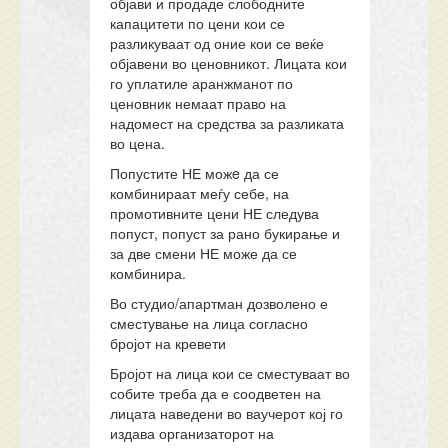
објави и продаде слободните
капацитети по цени кои се
разликуваат од оние кои се веќе
објавени во ценовникот. Лицата кои
го уплатиле аранжманот по
ценовник немаат право на
надомест на средства за разликата
во цена.
Попустите НЕ можe да се
комбинираат меѓу себе, на
промотивните цени НЕ следува
попуст, попуст за рано букирање и
за две смени НЕ може да се
комбинира.
Во студио/апартман дозволено е
сместување на лица согласно
бројот на кревети
Бројот на лица кои се сместуваат во
собите треба да е соодветен на
лицата наведени во ваучерот кој го
издава организаторот на