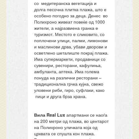
со медитеранска вегетација и
долга песочна плитка плажа, што е
особено погодно за деца. Денес во
Полихроно живеат повеќе од 1000
жители, а најразвиена гранка е
туризмот. Местото е сликовито, со
поплочени улици, палми, лимонови
и маслинови дрва, убави дворови и
осветлено шеталиште покрај плажа.
Има супермаркети, продавници со
сувенири, ресторани, кафулиња,
амбуланта, аптека. Има голема
понуда на различни ресторани –
традиционална грчка кујна, свежо
уловени риби, гиро, суфлаки, како
пици и друга брза храна.
Вила Real Lux
апартмани се наоѓа
на 200 метри од плажа, во центарот
на Полихроно уличката која од
црквата се спушта кон плажа.