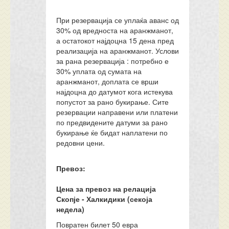
При резервација се уплаќа аванс од
30% од вредноста на аранжманот,
а остатокот најдоцна 15 дена пред
реализација на аранжманот. Услови
за рана резервација : потребно е
30% уплата од сумата на
аранжманот, доплата се врши
најдоцна до датумот кога истекува
попустот за рано букирање. Сите
резервации направени или платени
по предвидените датуми за рано
букирање ќе бидат наплатени по
редовни цени.
Превоз:
Цена за превоз на релација
Скопје - Халкидики (секоја
недела)
Повратен билет 50 евра