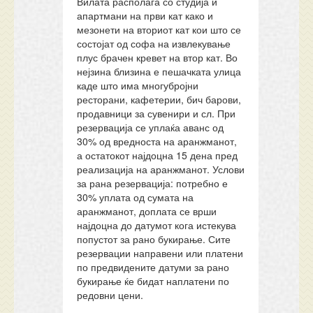
Вилата располага со студија и
апартмани на први кат како и
мезонети на вториот кат кои што се
состојат од софа на извлекување
плус брачен кревет на втор кат. Во
нејзина близина е пешачката улица
каде што има многубројни
ресторани, кафетерии, бич барови,
продавници за сувенири и сл. При
резервација се уплаќа аванс од
30% од вредноста на аранжманот,
а остатокот најдоцна 15 дена пред
реализација на аранжманот. Услови
за рана резервација: потребно е
30% уплата од сумата на
аранжманот, доплата се врши
најдоцна до датумот кога истекува
попустот за рано букирање. Сите
резервации направени или платени
по предвидените датуми за рано
букирање ќе бидат наплатени по
редовни цени.