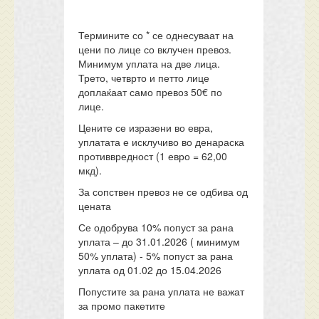
Термините со * се однесуваат на
цени по лице со вклучен превоз.
Минимум уплата на две лица.
Трето, четврто и петто лице
доплаќаат само превоз 50€ по
лице.
Цените се изразени во евра,
уплатата е исклучиво во денараска
противвредност (1 евро = 62,00
мкд).
За сопствен превоз не се одбива од
цената
Се одобрува 10% попуст за рана
уплата – до 31.01.2026 ( минимум
50% уплата) - 5% попуст за рана
уплата од 01.02 до 15.04.2026
Попустите за рана уплата не важат
за промо пакетите