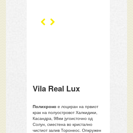
Vila Real Lux
Полихроно
е лоциран на првиот
крак на полуостровот Халкидики,
Касандра, 98км југоисточно од
Солун, сместена во кристално
чистиот залив Торонеос. Опкружен