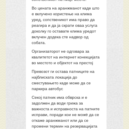
Во цената на аранжманот каде што
е вклучено користење на клима
уред, сопственикот има право да
реагира и да ја скрати оваа услуга
доколку го оставате клима уредот
вклучен додека сте надвор од
собата.
Организаторот не одговара за
квалитетот на интернет конекцијата
во местото и објектот на престој
Превозот ги остава патниците на
најблиската локација до
сместувањето каде може да се
паркира автобус
Секој патник има обврска и е
задолжен да води грижа за
важноста и исправноста на патните
исправи, поради кои не можe да се
откаже аранжманот или да се
промени термин на резервацијата