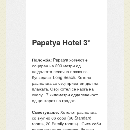
Papatya Hotel 3*
Положба:
Papatya хотелот е
лоциран на 200 метри од
најдолгата песочна плажа во
Кушадаси
Long Beach. Хотелот
располага со свој приватен дел на
плажата. Овој хотел се наоѓа на
околу 17 километри оддалеченост
од центарот на градот.
Сместување:
Хотелот располага
со вкупно 86 соби (66 Standard
rooms, 20 Family rooms) . Сите соби
располагаат со сопствен балкон,