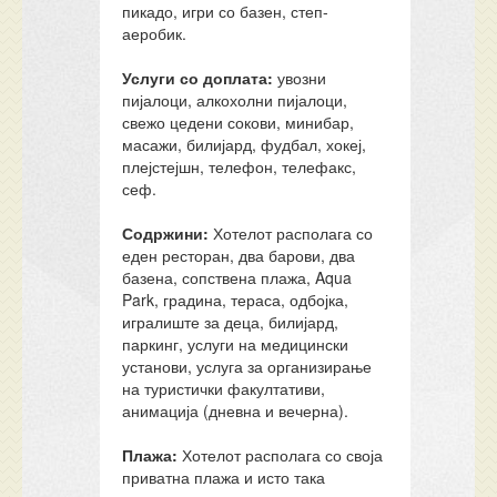
пикадо, игри со базен, степ-
аеробик.
Услуги со доплата:
увозни
пијалоци, алкохолни пијалоци,
свежо цедени сокови, минибар,
масажи, билијард, фудбал, хокеј,
плејстејшн, телефон, телефакс,
сеф.
Содржини:
Хотелот располага со
еден ресторан, два барови, два
базена, сопствена плажа, Aqua
Park, градина, тераса, одбојка,
игралиште за деца, билијард,
паркинг, услуги на медицински
установи, услуга за организирање
на туристички факултативи,
анимација (дневна и вечерна).
Плажа:
Хотелот располага со своја
приватна плажа и исто така