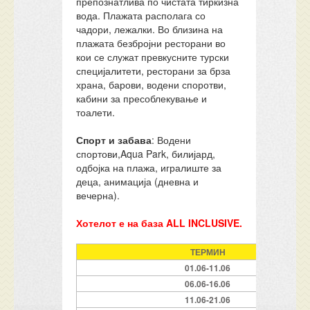
препознатлива по чистата тиркизна
вода. Плажата располага со
чадори, лежалки. Во близина на
плажата безбројни ресторани во
кои се служат превкусните турски
специјалитети, ресторани за брза
храна, барови, водени споротви,
кабини за пресоблекување и
тоалети.
Спорт и забава
: Водени
спортови,Aqua Park, билијард,
одбојка на плажа, игралиште за
деца, анимација (дневна и
вечерна).
Хотелот е на база ALL INCLUSIVE.
ТЕРМИН
01.06-11.06
06.06-16.06
11.06-21.06