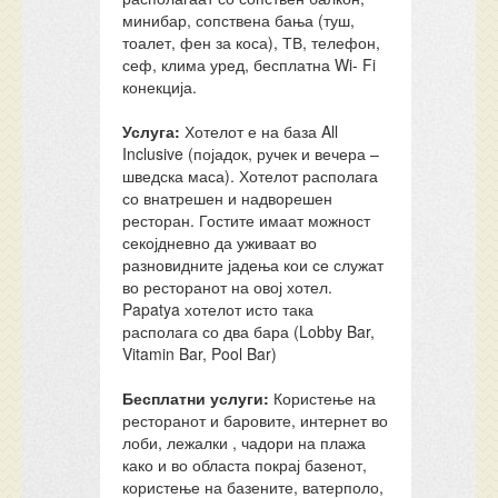
минибар, сопствена бања (туш,
тоалет, фен за коса), ТВ, телефон,
сеф, клима уред, бесплатна Wi- Fi
конекција.
Услуга:
Хотелот е на база All
Inclusive (појадок, ручек и вечера –
шведска маса). Хотелот располага
со внатрешен и надворешен
ресторан. Гостите имаат можност
секојдневно да уживаат во
разновидните јадења кои се служат
во ресторанот на овој хотел.
Papatya хотелот исто така
располага со два бара (Lobby Bar,
Vitamin Bar, Pool Bar)
Бесплатни услуги:
Користење на
ресторанот и баровите, интернет во
лоби, лежалки , чадори на плажа
како и во областа покрај базенот,
користење на базените, ватерполо,