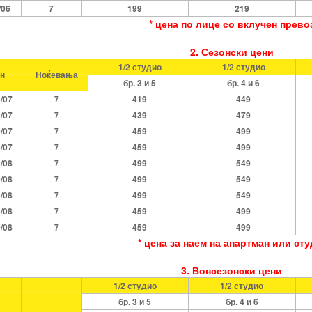
/06
7
199
219
* цена по лице со вклучен прево
2. Сезонски цени
1/2 студио
1/2 студио
н
Ноќевања
бр. 3 и 5
бр. 4 и 6
5/07
7
419
449
2/07
7
439
479
9/07
7
459
499
6/07
7
459
499
2/08
7
499
549
9/08
7
499
549
6/08
7
499
549
3/08
7
459
499
0/08
7
459
499
* цена за наем на апартман или ст
3. Вонсезонски цени
1/2 студио
1/2 студио
бр. 3 и 5
бр. 4 и 6