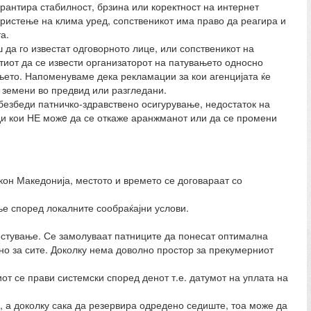
рантира стабилност, брзина или коректност на интернет
користење на клима уред, сопственикот има право да реагира и
а.
 да го известат одговорното лице, или сопственикот на
тиот да се извести организаторот на патувањето односно
ањето. Напоменуваме дека рекламации за кои агенцијата ќе
 земени во предвид или разгледани.
обезбеди патничко-здравствено осигурување, недостаток на
ади кои НЕ можe да се откаже аранжманот или да се промени
кон Македонија, местото и времето се договараат со
ње според локалните сообраќајни услови.
местување. Се замолуваат патниците да понесат оптимална
тно за сите. Доколку нема доволно простор за прекумерниот
от се прави системски според денот т.е. датумот на уплата на
, а доколку сака да резервира одредено седиште, тоа може да