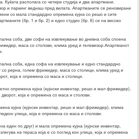
. Куќата располага со четири студија и два апартмани.
 двор и паркинг веднаш пред вилата. Апартманите се реновирани
мени со мала стандардно опремена кујна со решо и сите
маните (бр. 1 и бр. 2) и едно студио (бр. 6) се на високо
пална соба, две софи на извлекување во дневна соба споена
рижидер, маса со столови, клима уред и телевизор.Апартманот
и.
спална соба, една софа на извлекување и едно стандардно
т со рерна, голем фрижидер, маса со столици, клима уред и
рот, која е опремена со маса и столици.
летно опремена кујна (кујнски инвентар, решо и мал фрижидер),
 дворот, која е опремена со маса и столови.
мена кујна (кујнски инвентар, решо и мал фрижидер), клима
гледкон улица, која е опремена со маса и столови.
на еден по друг) и мала опремена кујна (кујнски инвентар,
легува на тераса која е со поглед кон улица, која е опремена