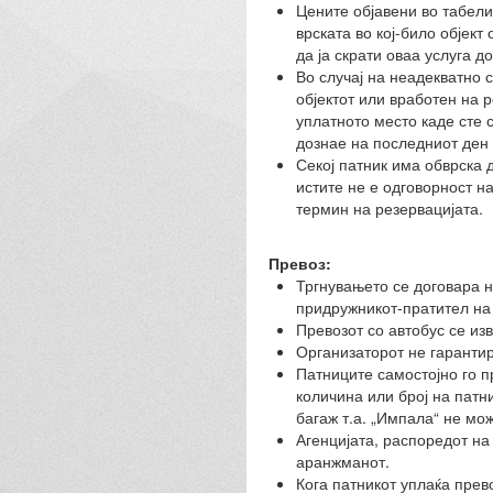
Цените објавени во табели
врската во кој-било објек
да ја скрати оваа услуга д
Во случај на неадекватно 
објектот или вработен на 
уплатното место каде сте 
дознае на последниот ден 
Секој патник има обврска 
истите не е одговорност н
термин на резервацијата.
Превоз:
Тргнувањето се договара н
придружникот-пратител на 
Превозот со автобус се из
Организаторот не гарантир
Патниците самостојно го п
количина или број на патн
багаж т.а. „Импала“ не мож
Агенцијата, распоредот на
аранжманот.
Кога патникот уплаќа прев