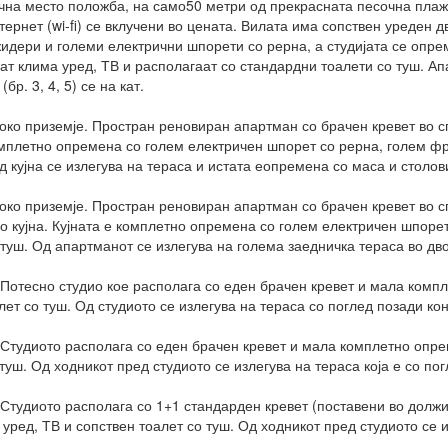
чна место положба, на само50 метри од прекрасната песочна плажа
ернет (wi-fi) се вклучени во цената. Вилата има сопствен уреден
идери и големи електрични шпорети со рерна, а студијата се опре
т клима уред, ТВ и располагаат со стандардни тоалети со туш. Апарт
бр. 3, 4, 5) се на кат.
око приземје. Простран реновиран апартман со брачен кревет во с
 комплетно опремена со голем електричен шпорет со рерна, голем ф
д кујна се излегува на тераса и истата еопремена со маса и столов
око приземје. Простран реновиран апартман со брачен кревет во 
о кујна. Кујната е комплетно опремена со голем електричен шпоре
туш. Од апартманот се излегува на голема заедничка тераса во дво
 Потесно студио кое располага со еден брачен кревет и мала комп
лет со туш. Од студиото се излегува на тераса со поглед позади кон
 Студиото располага со еден брачен кревет и мала комплетно опре
туш. Од ходникот пред студиото се излегува на тераса која е со по
 Студиото располага со 1+1 стандарден кревет (поставени во должи
ред, ТВ и сопствен тоалет со туш. Од ходникот пред студиото се из