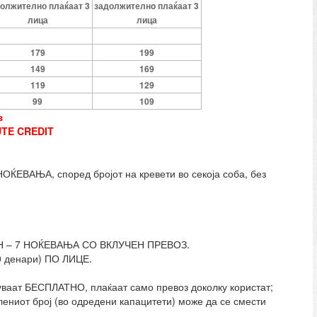
олжително плаќаат 3
задолжителнo плаќаат 3
лица
лица
179
199
149
169
119
129
99
109
з
TE CREDIT
ВАЊА, според бројот на кревети во секоја соба, без
 – 7 НОЌЕВАЊА СО ВКЛУЧЕН ПРЕВОЗ.
0 денари) ПО ЛИЦЕ.
туваат БЕСПЛАТНО, плаќаат само превоз доколку користат;
лениот број (во одредени капацитети) може да се смести