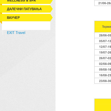
WELLNESS & SPA
21/06-28
ДАЛЕЧНИ ПАТУВАЊА
ВАУЧЕР
Терми
EXIT Travel
28/06-0
05/07-1
12/07-1
19/07-2
26/07-0
02/08-0
09/08-1
16/08-2
23/08-3