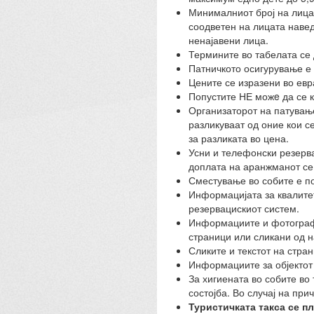
Минималниот број на лица 
соодветен на лицата навед
ненајавени лица.
Термините во табелата се
Патничкото осигурување е 
Цените се изразени во евр
Попустите НЕ можe да се 
Организаторот на патувањет
разликуваат од оние кои с
за разликата во цена.
Усни и телефонски резерва
доплата на аранжманот се
Сместување во собите е по
Информацијата за квалитето
резервацискиот систем.
Информациите и фотографи
страници или сликани од н
Сликите и текстот на стра
Информациите за објектот 
За хигиената во собите во 
состојба. Во случај на при
Туристичката такса се пл