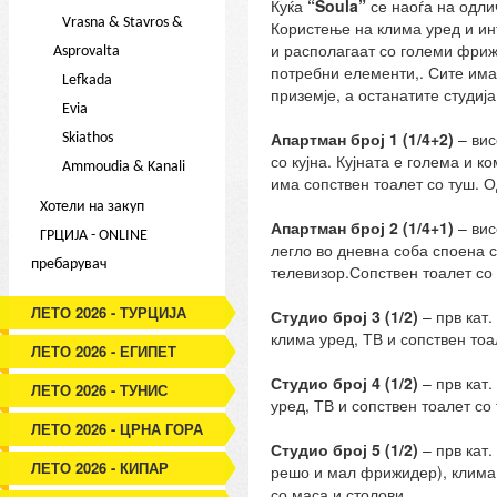
Куќа
“Soula”
се наоѓа на одли
Vrasna & Stavros &
Користење на клима уред и инт
и располагаат со големи фриж
Asprovalta
потребни елементи,. Сите имаа
Lefkada
приземје, а останатите студија (
Evia
Апартман број 1 (1/4+2)
– вис
Skiathos
со кујна. Кујната е голема и
Ammoudia & Kanali
има сопствен тоалет со туш. О
Хотели на закуп
Апартман број 2 (1/4+1)
– вис
ГРЦИЈА - ONLINE
легло во дневна соба споена с
пребарувач
телевизор.Сопствен тоалет со 
ЛЕТО 2026 - ТУРЦИЈА
Студио број 3 (1/2)
– прв кат.
клима уред, ТВ и сопствен тоа
ЛЕТО 2026 - ЕГИПЕТ
Студио број 4 (1/2)
– прв кат.
ЛЕТО 2026 - ТУНИС
уред, ТВ и сопствен тоалет со 
ЛЕТО 2026 - ЦРНА ГОРА
Студио број 5 (1/2)
– прв кат.
ЛЕТО 2026 - КИПАР
решо и мал фрижидер), клима у
со маса и столови.