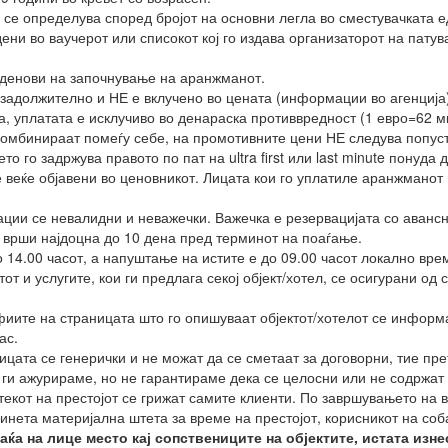
се определува според бројот на основни легла во сместувачката ед
ени во ваучерот или списокот кој го издава организаторот на патув
 денови на започнување на аранжманот.
задолжително и НЕ е вклучено во цената (информации во агенција)
а, уплатата е исклучиво во денараска противвредност (1 евро=62 мк
комбинираат помеѓу себе, на промотивните цени НЕ следува попуст
о го задржува правото по пат на ultra first или last minute понуда
е веќе објавени во ценовникот. Лицата кои го уплатиле аранжманот
ции се невалидни и неважечки. Важечка е резервацијата со аванс
 врши најдоцна до 10 дена пред терминот на поаѓање.
 14.00 часот, а напуштање на истите е до 09.00 часот локално вре
т и услугите, кои ги предлага секој објект/хотел, се осигурани од
ите на страницата што го опишуваат објектот/хотелот се информа
ас.
ницата се генерички и не можат да се сметаат за договорни, тие п
ги ажурираме, но не гарантираме дека се целосни или не содржат 
текот на престојот се грижат самите клиенти. По завршувањето на в
чинета материјална штета за време на престојот, корисникот на со
аќа на лице место кај сопствениците на објектите, истата изне