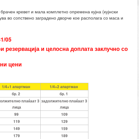
 брачен кревет и мала комплетно опремена кујна (кујнски
ува во сопствено заградено дворче кое располага со маса и
1/05
ри резервација и целосна доплата заклучно со
вни цени
1/4+1 апартман
1/4+2 апартман
бр. 2
бр. 1
олжително плаќаат 3
задолжително плаќаат 3
лица
лица
99
109
119
129
149
159
179
189