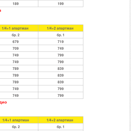
189
199
з
1/4+1 апартман
1/4+2 апартман
бр. 2
бр. 1
679
719
709
749
749
799
749
799
789
839
789
839
789
839
749
799
749
799
удио
1/4+1 апартман
1/4+2 апартман
бр. 2
бр. 1