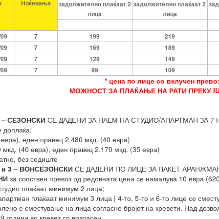
н
Ноќевања
задолжително плаќаат 2
задолжително плаќаат 2
зад
лица
лица
/09
7
199
219
/09
7
169
189
/09
7
129
149
/09
7
99
109
* цена по лице со вклучен прево
МОЖНОСТ ЗА ПЛАЌАЊЕ НА РАТИ ПРЕКУ IU
 – СЕЗОНСКИ
СЕ ДАДЕНИ ЗА НАЕМ НА СТУДИО/АПАРТМАН ЗА 7 НОЌЕ
е доплаќа:
 евра), еден правец 2.480 мкд. (40 евра)
 мкд. (40 евра), еден правец 2.170 мкд. (35 евра)
атно, без седиште
 и 3 – ВОНСЕЗОНСКИ
СЕ ДАДЕНИ ПО ЛИЦЕ ЗА ПАКЕТ АРАНЖМАН
НИ
за сопствен превоз од редовната цена се намалува 10 евра (62
студио плаќаат минимум 2 лица;
апартман плаќаат минимум 3 лица | 4-то, 5-то и 6-то лице се смес
олено е сместување на лица согласно бројот на кревети. Над дозво
9 години во кревет со возрасен.