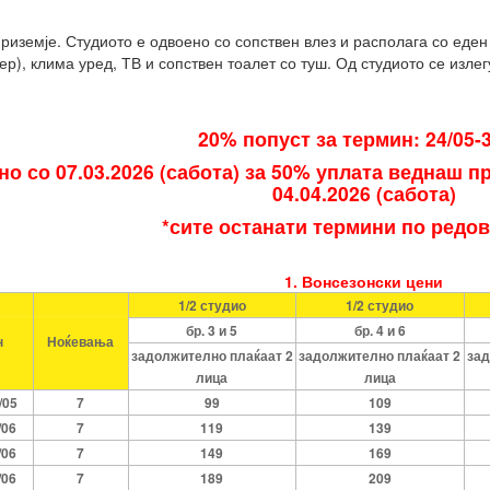
риземје. Студиото е одвоено со сопствен влез и располага со еден
), клима уред, ТВ и сопствен тоалет со туш. Од студиото се излег
20% попуст за термин: 24/05-3
но со 07.03.2026 (сабота) за 50% уплата веднаш п
04.04.2026 (сабота)
*сите останати термини по редо
1. Вонсезонски цени
1/2 студио
1/2 студио
бр. 3 и 5
бр. 4 и 6
н
Ноќевања
задолжително плаќаат 2
задолжително плаќаат 2
зад
лица
лица
/05
7
99
109
/06
7
119
139
/06
7
149
169
/06
7
189
209