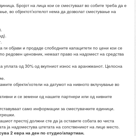
иница. Бројот на лица кои се сместуваат во собите треба да е
ање, во објектот/хотелот нема да дозволат сместување на
.
д).
.
 да ги објави и продаде слободните капацитети по цени кои се
 по редовен ценовник, немаат право на надомест на средства
на уплата од 30% од вкупниот износ на аранжманот. Целосна
ме.
 самите објекти/хотели на датумот на нивното вклучување во
тивни и се земени од нашите партнери или од нивните
ретставуваат само информации за сместувачките единици.
грешки.
ашиот престој должни сте да ја оставите собата во чиста
бата ја надоместува штетата на сопственикот на лице место.
сува 2 евра на ден по студио/апартман.