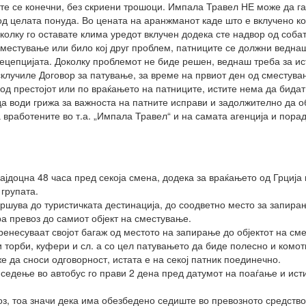
те се конечни, без скриени трошоци. Импала Травел НЕ може да га
т од целата понуда. Во цената на аранжманот каде што е вклучено 
околку го оставате клима уредот вклучен додека сте надвор од собат
сместување или било кој друг проблем, патниците се должни веднаш
рецепцијата. Доколку проблемот не биде решен, веднаш треба за ис
склучиле Договор за патување, за време на првиот ден од сместув
од престојот или по враќањето на патниците, истите нема да бидат
да води грижа за важноста на патните исправи и задолжително да 
а вработените во т.а. „Импала Травел“ и на самата агенција и пор
ајдоцна 48 часа пред секоја смена, додека за враќањето од Грција 
групата.
вршува до туристичката дестинација, до соодветно место за запира
а превоз до самиот објект на сместување.
ренесуваат својот багаж од местото на запирање до објектот на с
и торби, куфери и сл. а со цел патувањето да биде полесно и комо
е да сноси одговорност, истата е на секој патник поединечно.
 седење во автобус го прави 2 дена пред датумот на поаѓање и исти
оз, тоа значи дека има обезбедено седиште во превозното средство