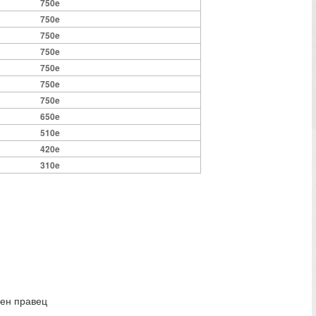
750e
750e
750e
750e
750e
750e
750e
650e
510e
420e
310e
ден правец