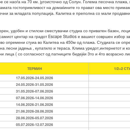
ое се наоѓа на 70 км. југоисточно од Солун. Голема песочна плажа,
самата гостопримливост на домаќините го прават ова место примамл
ечни за младата популација. Калитеа е преполна со мали продавни
ерен, удобен и стилски сместувачки студиа со приватен базен, лоц
 самиот центар на градот Escape Studios е вашиот совршен избор з
во опремени стуиа во Калитеа на 450м од плажа. Студиата се опре
 на лесни јадења , купатило и тераса. Клима уредот,интернетот и 
и лица ( со согласност од патниците бидејќи 3то и 4то возрасно ли
ТЕРМИН
1/2+2 С
17.05.2026-24.05.2026
24.05.2026-31.05.2026
31.05.2026-07.06.2026
07.06.2026-14.06.2026
14.06.2026-21.06.2026
21.06.2026-28.06.2026
28.06.2026-05.07.2026
05.07.2026-12.07.2026