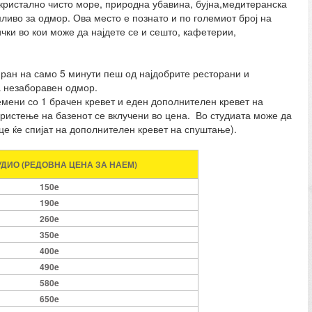
 кристално чисто море, природна убавина, бујна,медитеранска
иво за одмор. Ова место е познато и по големиот број на
чки во кои може да најдете се и сешто, кафетерии,
иран на само 5 минути пеш од најдобрите ресторани и
а незаборавен одмор.
мени со 1 брачен кревет и еден дополнителен кревет на
користење на базенот се вклучени во цена. Во студиата може да
це ќе спијат на дополнителен кревет на спуштање).
ТУДИО (РЕДОВНА ЦЕНА ЗА НАЕМ)
150e
190e
260e
350e
400e
490e
580e
650e