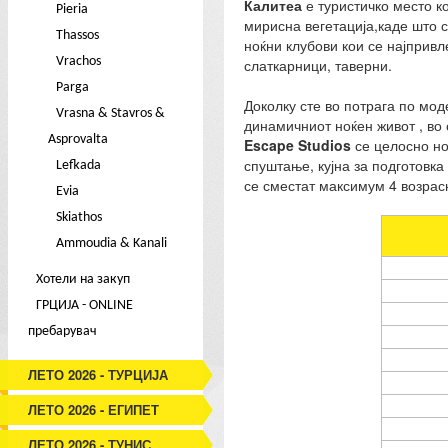
Калитеа
е туристичко место к
Pieria
мирисна вегетација,каде што 
Thassos
ноќни клубови кои се најпривл
Vrachos
слаткарници, таверни.
Parga
Доколку сте во потрага по мод
Vrasna & Stavros &
динамичниот ноќен живот , во
Asprovalta
Escape Studios
се целосно но
спуштање, кујна за подготовка
Lefkada
се сместат максимум 4 возрасн
Evia
Skiathos
Ammoudia & Kanali
Хотели на закуп
ГРЦИЈА - ONLINE
пребарувач
ЛЕТО 2026 - ТУРЦИЈА
ЛЕТО 2026 - ЕГИПЕТ
ЛЕТО 2026 - ТУНИС