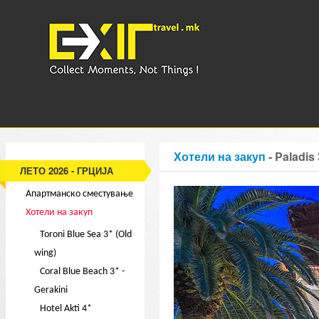
Хотели на закуп
- Paladis 
ЛЕТО 2026 - ГРЦИЈА
Апартманско сместување
Хотели на закуп
Toroni Blue Sea 3* (Old
wing)
Coral Blue Beach 3* -
Gerakini
Hotel Akti 4*