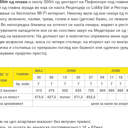
50m од плажа
и околу 300m од центарот на Пефкохори под главнио
 од главна зграда во која се наоѓа Рецепција со Lobby bar и Рестор
ање со бесплатен Wi-Fi интернет. Неколку вили од кои секоја oд по
огу зеленило, палми, трева, голем и мал (детски) базен, со лежалки
 Во непосредна близина на хотелот се наоѓа пекара, маркет и рест
вачките капацитети кои се во сопствен закуп на Медитеран се од т
оред на мазонетите: На долниот кат е комплетно опремена мини ку
ве возрасни лица, маса со четири столици, на вториот кат со внат
ичка и столчиња со прекрасен поглед кон базенот или одлично уре
акуваме пријатен престој.
МАЈ
ЈУНИ
ЈУЛИ
термин
IS" 3*
30
06
13
20
27
04
11
18
хори
бр. ноќи
7
7
7
7
7
7
7
7
+2 мазонет
415
475
555
635
725
805
895
985
а со попуст
373,5
427,5
полно
571,5
652,5
на ценовникот
цени за наем на апар
м на цел апартман-мазонет без вклучен превоз;
вра, за уплата во денарска противвредност 1€ = 62мкд.