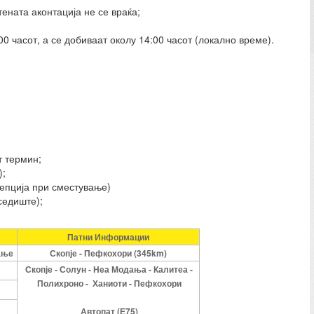
тената аконтација не се враќа;
0 часот, а се добиваат околу 14:00 часот (локално време).
т термин;
);
ецепција при сместување)
 седиште);
Патни Информации
ање
Скопје - Пефкохори (345km)
Скопје - Солун - Неа Модања - Калитеа -
Полихроно - Ханиоти - Пефкохори
Автопат (Е75)