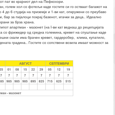
т пат во крајниот дел на Пефкохори.
ан, голем хол со фотељи каде гостите си го остваат багажот на
 4 до 6 студија на приземје и 1-ви кат, опкружени со преубаво
, бар за пијалоци покрај базенот, игачки за деца.. Идеално
орани за брза храна.
ипот апартман - мазонет (на I-ви кат веднаш до рецепцијата
јна со фрижидер од средна големина, кревет на спуштање каде
решни скали има брачен кревет, гардеробер, клима, купатило,
дената градина.. Гостите со сопствени возила имаат можност за
АВГУСТ
СЕПТЕМВРИ
25
01
08
15
22
29
05
12
19
7
7
7
7
7
7
7
7
7
985
985
985
985
895
825
715
625
515
тман - мазонет