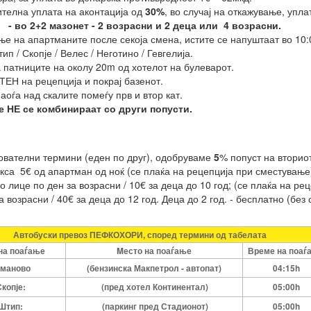
ителна уплата на аконтација од
30%
, во случај на откажување, упла
ње
- во 2+2 мазонет - 2 возрасни и 2 деца или 4 возрасни.
е на апартманите после секоја смена, истите се напуштаат во 10:0
п / Скопје / Велес / Неготино / Гевгелија.
а патниците на околу 20m од хотелот на булеварот.
ТЕН на рецепција и покрај базенот.
аоѓа над скалите помеѓу прв и втор кат.
е НЕ се комбинираат со други попусти.
ователни термини (еден по друг), одобруваме
5
% попуст на вторио
акса 5€ од апартман од ноќ (се плаќа на рецепција при сместување
о лице по ден за возрасни / 10€ за деца до 10 год; (се плаќа на р
а возрасни / 40€ за деца до 12 год. Деца до 2 год. - бесплатно (без
Автобуски превоз ПЕФКОХОРИ, според термини од табелата
на поаѓање
Mесто на поаѓање
Време на поаѓ
маново
(бензинска Макпетрол - автопат)
04:15h
копје:
(пред хотел Континентал)
05:00h
Штип:
(паркинг пред Стадионот)
05:00h