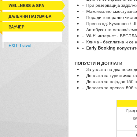
- При резервација задолж
WELLNESS & SPA
- Максимално сместува
ДАЛЕЧНИ ПАТУВАЊА
- Поради генерално чистењ
- Превоз од: Куманово / Шти
ВАУЧЕР
- Автобусот ги остава/зем
-
Wi-Fi интернет - БЕСПЛА
- Клима - бесплатна и се н
EXIT Travel
- Еarly Booking попустит
ПОПУСТИ И ДОПЛАТИ
- За уплата на два послед
- Доплата за туристичка т
- Доплата за појадок 15€ п
- Доплата за превоз: 50€ з
Град 
Ку
С