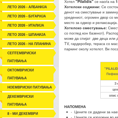
Хотел
"Pilalidis"
се наоѓа на
1
Хотелски соджини:
Се состои
ЛЕТО 2026 - АЛБАНИЈА
денот на сместување и заминув
ЛЕТО 2026 - БУГАРИЈА
уредениот, огромен двор со мн
место за одмор и релаксација.
ЛЕТО 2026 - ИТАЛИЈА
Хотелско сместување:
Сместу
со поглед кон базенот). Расп
ЛЕТО 2026 - ШПАНИЈА
може да спијат две деца или д
TV, гардеробер, тераса со мас
ЛЕТО 2026 - НА ПЛАНИНА
паркинг околу хотелот. Ви пос
СЕПТЕМВРИСКИ
ПАТУВАЊА
"PILALID
ОКТОМВРИСКИ
Пефко
ПАТУВАЊА
2
НОЕМВРИСКИ ПАТУВАЊА
цен
опис 
ДЕКЕМВРИСКИ
ПАТУВАЊА
НАПОМЕНА
- Цените се дадени за нае
8 - МИ ДЕКЕМВРИ
- Цените се изразени во е