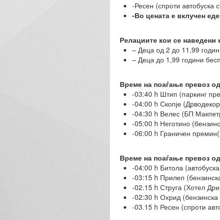
-Ресен (спроти автобуска 
-Во цената е вклучен еде
Релациите кои се наведени 
– Деца од 2 до 11,99 годи
– Деца до 1,99 години бес
Време на поаѓање превоз од 
-03:40 h Штип (паркинг пр
-04:00 h Скопје (Дрводекор
-04:30 h Велес (БП Макпет
-05:00 h Неготино (бензин
-06:00 h Граничен премин
Време на поаѓање превоз од
-04:00 h Битола (автобуск
-03:15 h Прилеп (бензинс
-02.15 h Струга (Хотел Др
-02:30 h Охрид (бензинска
-03.15 h Ресен (спроти ав