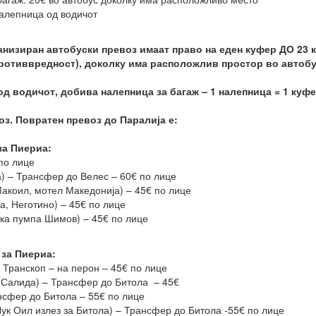
налепница од водичот
низиран автобуски превоз имаат право на еден куфер ДО 23 кг
противвредност), доколку има расположлив простор во автобу
од водичот, добива налепница за багаж – 1 налепница = 1 куфе
оз. Повратен превоз до Паралија е:
за Пиериа:
 по лице
) – Трансфер до Велес – 60€ по лице
акоил, мотел Македонија) – 45€ по лице
а, Неготино) – 45€ по лице
ка пумпа Шимов) – 45€ по лице
 за Пиериа:
 Транскоп – на перон – 45€ по лице
 Салида) – Трансфер до Битола – 45€
нсфер до Битола – 55€ по лице
ук Оил излез за Битола) – Трансфер до Битола -55€ по лице