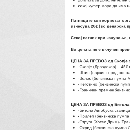
секој куфер мора да има 
Патниците кои користат орга
изнесува 20€ (во денарска 
Секој патник при качување, 
Во цената не е вклучен прев
ЦЕНА ЗА ПРЕВОЗ од Скопје 
-Скопје (Дрводекор) – 45€
-Штип (паркинг пред пошта
-Велес (бензинска пумпа М
-Неготино (бензинска пумп
-Граничен премин(бензинс
ЦЕНА ЗА ПРЕВОЗ од Битола
-Битола Автобуска станица
-Прилеп (бензинска пумпа
-Струга (Хотел Дрим)- Тра
-Охрид (бензинска пумпа Л