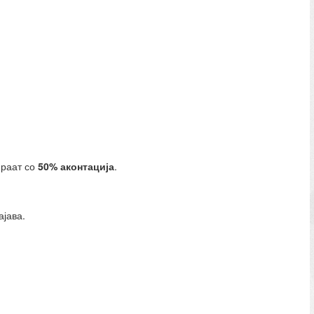
ираат со
50% аконтација
.
ајава.