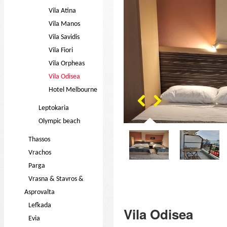
Vila Atina
Vila Manos
Vila Savidis
Vila Fiori
Vila Orpheas
Vila Odisea
Hotel Melbourne
Leptokaria
Olympic beach
Thassos
Vrachos
Parga
Vrasna & Stavros &
Asprovalta
Lefkada
Vila Odisea
Evia