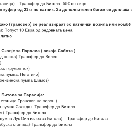
станица) – Трансфер до Битола -55€ по лице
н куфер од 23кг по патник. За дополнителен багаж се доплаќа 
како (трансвер) се реализираат со патнички возила или комбe
ни: Попуст 10 Евра од редовната цена
платно
Скопје за Паралиа ( секоја Сабота )
ед пошта) Трансфер до Велес
)
рол кружен тек)
ска пумпа, Неготино)
(бензинска пумпа Шимов)
 Битола за Паралија:
а станица Транскоп на перон )
ка пумпа Салида) -Трансфер до Битола
им)-Трансфер до Битола
 пумпа Лук Оил излез за Битола) – Трансфер до Битола
тобуска станица)-Трансфер до Битола