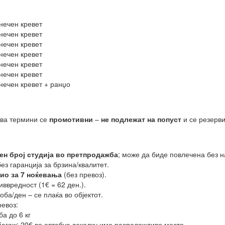
нечен кревет
нечен кревет
нечен кревет
нечен кревет
нечен кревет
нечен кревет
нечен кревет + ранџо
два термини се
промотивни
–
не подлежат на попуст
и се резерв
ен број студија во претпродажба
; може да биде повлечена без н
без гаранција за брзина/квалитет.
дио за 7 ноќевања
(без превоз).
ввредност (1€ = 62 ден.).
оба/ден – се плаќа во објектот.
ревоз:
ба до 6 кг
агаж: 20€ во автобус доколку има расположливо место