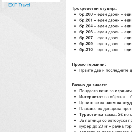
EXIT Travel
Трокреветни студија:
бр.200
– еден двоен + еди
бр.201
– еден двоен + еди
бр.204
– еден двоен + еди
бр.206
– еден двоен + еди
бр.207
– еден двоен + еди
бр.209
– еден двоен + еди
бр.210
– еден двоен + еди
Промо термини:
Првите два и последните 
Важно да знаете:
Понудата важи за
огранич
Интернетот
во објектот – 
Цените се за
наем на сту
Плаќање во денарска проти
Туристичка такса:
2€ по с
За патници со автобуски п
куфер до 23 кг + рачна тор
доплата за дополнителен б