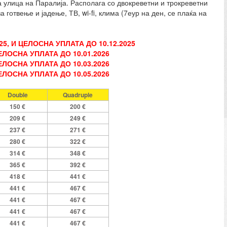
 улица на Паралија. Располага со двокреветни и трокреветни
 готвење и јадење, ТВ, wi-fi, клима (7еур на ден, се плаќа на
025, И ЦЕЛОСНА УПЛАТА ДО 10.12
.2025
ЦЕЛОСНА УПЛАТА ДО 10.0
1
.202
6
ЦЕЛОСНА УПЛАТА ДО 10.03.2026
ЕЛОСНА УПЛАТА ДО 10.05.2026
Double
Quadruple
150 €
200 €
209 €
249 €
237 €
271 €
280 €
322 €
314 €
348 €
365 €
392 €
418 €
441 €
441 €
467 €
441 €
467 €
441 €
467 €
441 €
467 €