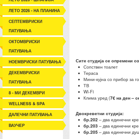
ЛЕТО 2026 - НА ПЛАНИНА
СЕПТЕМВРИСКИ
ПАТУВАЊА
ОКТОМВРИСКИ
ПАТУВАЊА
Сите студија се опремени с
НОЕМВРИСКИ ПАТУВАЊА
Сопствен тоалет
ДЕКЕМВРИСКИ
Тераса
Мини-кујна со прибор за г
ПАТУВАЊА
ТВ
Wi-Fi
8 - МИ ДЕКЕМВРИ
Клима уред (
7€ на ден – 
WELLNESS & SPA
Двокреветни студија:
ДАЛЕЧНИ ПАТУВАЊА
бр.202
– два единечни кре
ВАУЧЕР
бр.203
– два единечни кре
бр.205
– два единечни душ